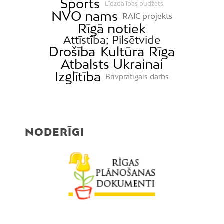
Sports
Līdzdalības budžets
NVO nams
RAIC projekts
Rīgā notiek
Attīstība; Pilsētvide
Drošība
Kultūra
Rīga
Atbalsts Ukrainai
Izglītība
Brīvprātīgais darbs
NODERĪGI