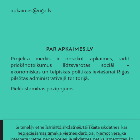
apkaimes@riga.lv
PAR APKAIMES.LV
Projekta mērķis ir nosakot apkaimes, radīt
priekšnoteikumus līdzsvarotas sociāli –
ekonomiskās un telpiskās politikas ieviešanai Rīgas
pilsētas administratīvajā teritorijā.
Piekļūstamības paziņojums
JAUNUMI E-PASTĀ
Šī tīmekļvietne izmanto sīkdatnes, tai skaitā sīkdatnes, kas
nepieciešamas tīmekļa vietnes darbībai. Ņemot vērā, ka
Piesakies un saņem jaunāko informāciju savā e-pastā!
interneta vietne nedarbosies, ja sīkdatnes netiks izmantotas, šo