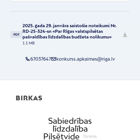
2025. gada 29. janvāra saistošie noteikumi Nr.
RD-25-324-sn «Par Rīgas valstspilsētas
PDF
pašvaldības līdzdalības budžeta nolikumu»
1.1 MB
67037647
konkurss.apkaimes@riga.lv
BIRKAS
Sabiedrības
līdzdalība
Pilsētvide
Tūrisms