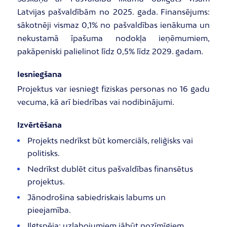
Latvijas pašvaldībām no 2025. gada. Finansējums:
sākotnēji vismaz 0,1% no pašvaldības ienākuma un
nekustamā īpašuma nodokļa ieņēmumiem,
pakāpeniski palielinot līdz 0,5% līdz 2029. gadam.
Iesniegšana
Projektus var iesniegt fiziskas personas no 16 gadu
vecuma, kā arī biedrības vai nodibinājumi.
Izvērtēšana
Projekts nedrīkst būt komerciāls, reliģisks vai
politisks.
Nedrīkst dublēt citus pašvaldības finansētus
projektus.
Jānodrošina sabiedriskais labums un
pieejamība.
Ilgtspēja: uzlabojumiem jābūt nozīmīgiem