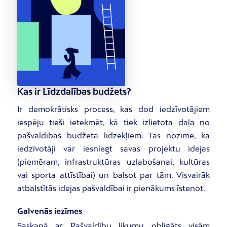
Kas ir Līdzdalības budžets?
Ir demokrātisks process, kas dod iedzīvotājiem
iespēju tieši ietekmēt, kā tiek izlietota daļa no
pašvaldības budžeta līdzekļiem. Tas nozīmē, ka
iedzīvotāji var iesniegt savas projektu idejas
(piemēram, infrastruktūras uzlabošanai, kultūras
vai sporta attīstībai) un balsot par tām. Visvairāk
atbalstītās idejas pašvaldībai ir pienākums īstenot.
Galvenās iezīmes
Saskaņā ar Pašvaldību likumu obligāts visām