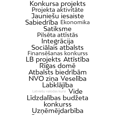
Konkursa projekts
Projekta aktivitāte
Jauniešu iesaiste
Sabiedrība
Ekonomika
Satiksme
Pilsēta attīstās
Integrācija
Sociālais atbalsts
Finansēšanas konkurss
LB projekts
Attīstība
Rīgas domē
Atbalsts biedrībām
NVO ziņa
Veselība
Labklājība
Vide
Latviešu valodas kursi
Līdzdalības budžeta
konkurss
Uzņēmējdarbība