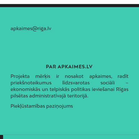
apkaimes@riga.lv
PAR APKAIMES.LV
Projekta mērķis ir nosakot apkaimes, radīt
priekšnoteikumus līdzsvarotas sociāli –
ekonomiskās un telpiskās politikas ieviešanai Rīgas
pilsētas administratīvajā teritorijā.
Piekļūstamības paziņojums