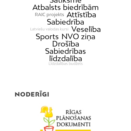
Atbalsts biedrībām
Attīstība
RAIC projekts
Sabiedrība
Veselība
Latviešu valodas kursi
Sports
NVO ziņa
Drošība
Sabiedrības
līdzdalība
Līdzdalības budžets
NODERĪGI