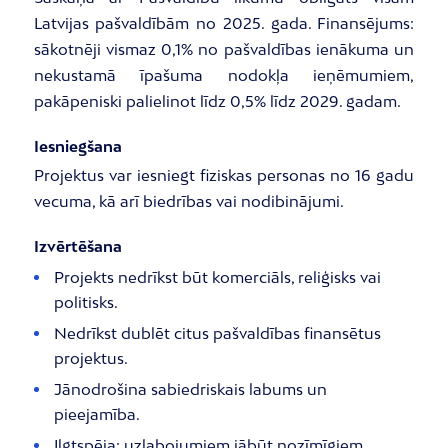
Latvijas pašvaldībām no 2025. gada. Finansējums:
sākotnēji vismaz 0,1% no pašvaldības ienākuma un
nekustamā īpašuma nodokļa ieņēmumiem,
pakāpeniski palielinot līdz 0,5% līdz 2029. gadam.
Iesniegšana
Projektus var iesniegt fiziskas personas no 16 gadu
vecuma, kā arī biedrības vai nodibinājumi.
Izvērtēšana
Projekts nedrīkst būt komerciāls, reliģisks vai
politisks.
Nedrīkst dublēt citus pašvaldības finansētus
projektus.
Jānodrošina sabiedriskais labums un
pieejamība.
Ilgtspēja: uzlabojumiem jābūt nozīmīgiem