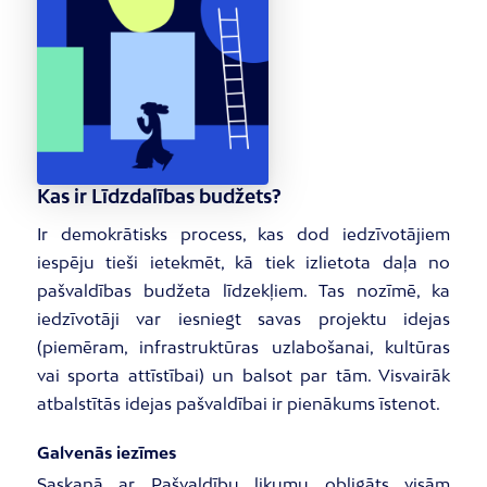
Kas ir Līdzdalības budžets?
Ir demokrātisks process, kas dod iedzīvotājiem
iespēju tieši ietekmēt, kā tiek izlietota daļa no
pašvaldības budžeta līdzekļiem. Tas nozīmē, ka
iedzīvotāji var iesniegt savas projektu idejas
(piemēram, infrastruktūras uzlabošanai, kultūras
vai sporta attīstībai) un balsot par tām. Visvairāk
atbalstītās idejas pašvaldībai ir pienākums īstenot.
Galvenās iezīmes
Saskaņā ar Pašvaldību likumu obligāts visām