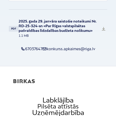
2025. gada 29. janvāra saistošie noteikumi Nr.
RD-25-324-sn «Par Rīgas valstspilsētas
PDF
pašvaldības līdzdalības budžeta nolikumu»
1.1 MB
67037647
konkurss.apkaimes@riga.lv
BIRKAS
Labklājība
Pilsēta attīstās
Uzņēmējdarbība