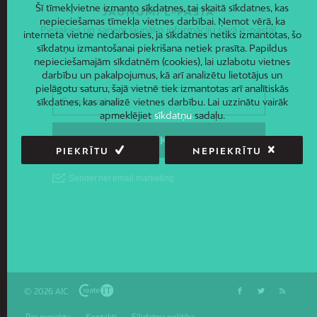
Šī tīmekļvietne izmanto sīkdatnes, tai skaitā sīkdatnes, kas
JAUNUMI E-PASTĀ
nepieciešamas tīmekļa vietnes darbībai. Ņemot vērā, ka
Piesakies un saņem jaunāko informāciju savā e-pastā!
interneta vietne nedarbosies, ja sīkdatnes netiks izmantotas, šo
sīkdatņu izmantošanai piekrišana netiek prasīta. Papildus
nepieciešamajām sīkdatnēm (cookies), lai uzlabotu vietnes
darbību un pakalpojumus, kā arī analizētu lietotājus un
pielāgotu saturu, šajā vietnē tiek izmantotas arī analītiskās
sīkdatnes, kas analizē vietnes darbību. Lai uzzinātu vairāk
apmeklējiet
sīkdatņu
sadaļu.
PIEKRĪTU
NEPIEKRĪTU
© 2026 AIC
Par projektu
Kontakti
Sīkdatņu politika