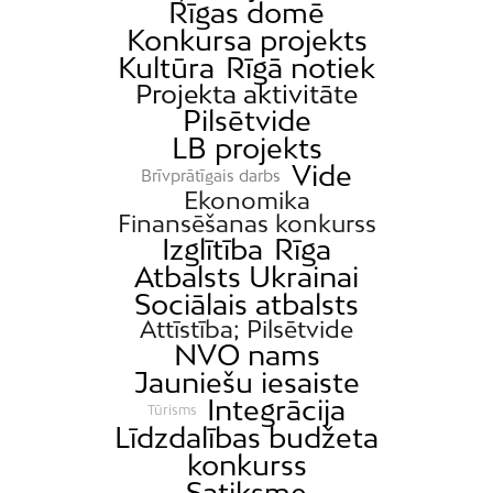
Rīgas domē
Konkursa projekts
Kultūra
Rīgā notiek
Projekta aktivitāte
Pilsētvide
LB projekts
Vide
Brīvprātīgais darbs
Ekonomika
Finansēšanas konkurss
Izglītība
Rīga
Atbalsts Ukrainai
Sociālais atbalsts
Attīstība; Pilsētvide
NVO nams
Jauniešu iesaiste
Integrācija
Tūrisms
Līdzdalības budžeta
konkurss
Satiksme