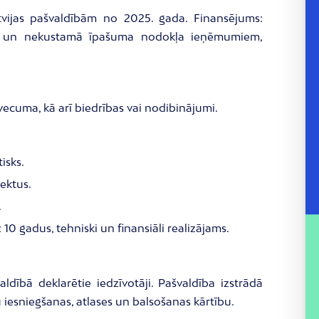
tvijas pašvaldībām no 2025. gada. Finansējums:
ma un nekustamā īpašuma nodokļa ieņēmumiem,
vecuma, kā arī biedrības vai nodibinājumi.
isks.
ektus.
.
0 gadus, tehniski un finansiāli realizājams.
aldībā deklarētie iedzīvotāji. Pašvaldība izstrādā
 iesniegšanas, atlases un balsošanas kārtību.