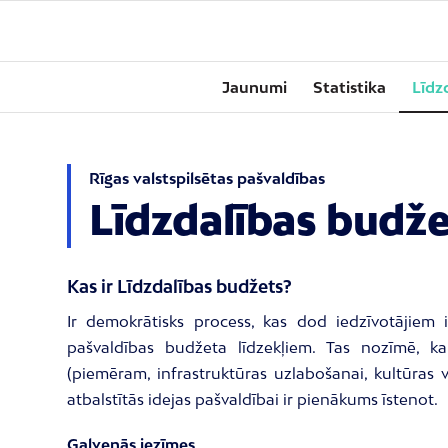
Jaunumi
Statistika
Līdz
Rīgas valstspilsētas pašvaldības
Līdzdalības budž
Kas ir Līdzdalības budžets?
Ir demokrātisks process, kas dod iedzīvotājiem i
pašvaldības budžeta līdzekļiem. Tas nozīmē, ka 
(piemēram, infrastruktūras uzlabošanai, kultūras v
atbalstītās idejas pašvaldībai ir pienākums īstenot.
Galvenās iezīmes