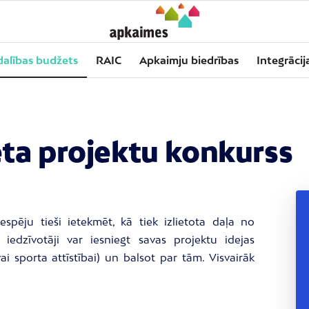
dalības budžets
RAIC
Apkaimju biedrības
Integrācij
eta projektu konkurss
espēju tieši ietekmēt, kā tiek izlietota daļa no
iedzīvotāji var iesniegt savas projektu idejas
ai sporta attīstībai) un balsot par tām. Visvairāk