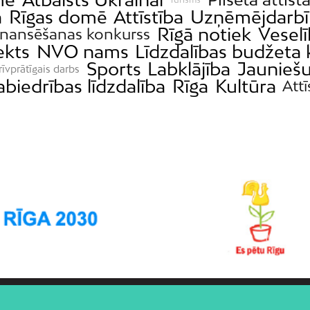
a
Rīgas domē
Attīstība
Uzņēmējdarbī
Rīgā notiek
Vesel
inansēšanas konkurss
ekts
NVO nams
Līdzdalības budžeta
Sports
Labklājība
Jauniešu
rīvprātīgais darbs
abiedrības līdzdalība
Rīga
Kultūra
Attī