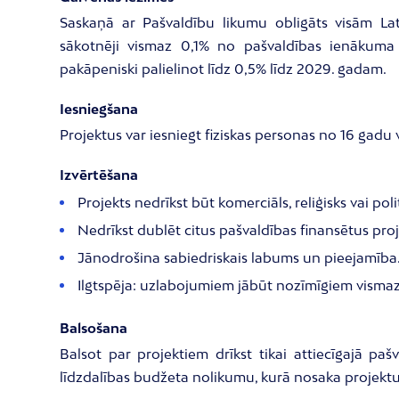
Saskaņā ar Pašvaldību likumu obligāts visām La
sākotnēji vismaz 0,1% no pašvaldības ienāku
pakāpeniski palielinot līdz 0,5% līdz 2029. gadam.
Iesniegšana
Projektus var iesniegt fiziskas personas no 16 gadu 
Izvērtēšana
Projekts nedrīkst būt komerciāls, reliģisks vai polit
Nedrīkst dublēt citus pašvaldības finansētus proj
Jānodrošina sabiedriskais labums un pieejamība
Ilgtspēja: uzlabojumiem jābūt nozīmīgiem vismaz 1
Balsošana
Balsot par projektiem drīkst tikai attiecīgajā pašv
līdzdalības budžeta nolikumu, kurā nosaka projektu