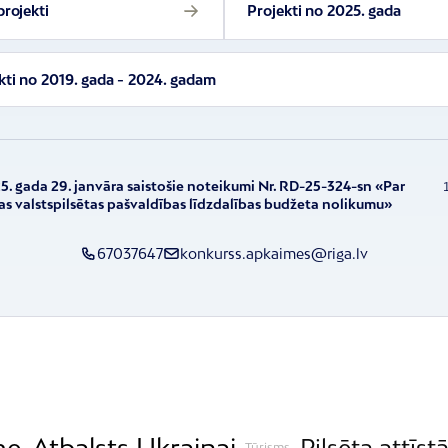
projekti
Projekti no 2025. gada
kti no 2019. gada - 2024. gadam
5. gada 29. janvāra saistošie noteikumi Nr. RD-25-324-sn «Par
as valstspilsētas pašvaldības līdzdalības budžeta nolikumu»
67037647
konkurss.apkaimes@riga.lv
me
Atbalsts Ukrainai
Pilsēta attīst
Tūrisms