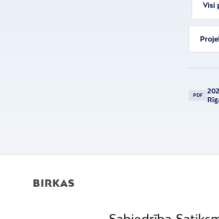
Visi 
Proje
202
PDF
Rīg
BIRKAS
Sabiedrība
Satiks