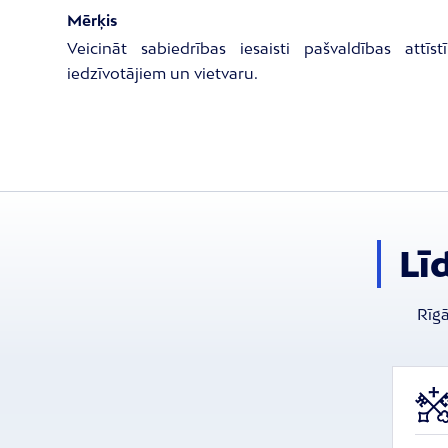
Mērķis
Veicināt sabiedrības iesaisti pašvaldības attī
iedzīvotājiem un vietvaru.
Lī
Rīgā