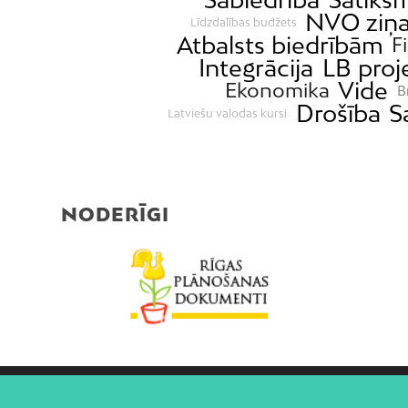
NVO ziņ
Līdzdalības budžets
Atbalsts biedrībām
F
Integrācija
LB proj
Vide
Ekonomika
B
Drošība
S
Latviešu valodas kursi
NODERĪGI