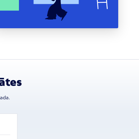
ātes
gada.