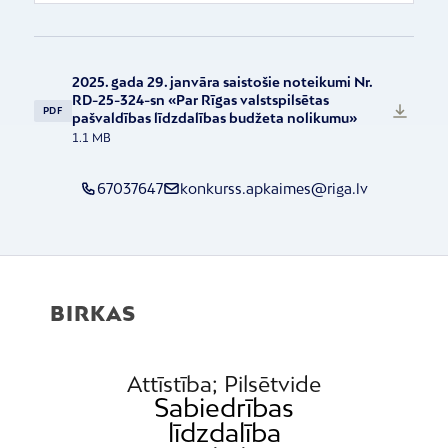
2025. gada 29. janvāra saistošie noteikumi Nr.
RD-25-324-sn «Par Rīgas valstspilsētas
PDF
pašvaldības līdzdalības budžeta nolikumu»
1.1 MB
67037647
konkurss.apkaimes@riga.lv
BIRKAS
Attīstība; Pilsētvide
Sabiedrības
līdzdalība