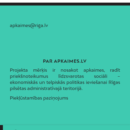
apkaimes@riga.lv
PAR APKAIMES.LV
Projekta mērķis ir nosakot apkaimes, radīt
priekšnoteikumus līdzsvarotas sociāli –
ekonomiskās un telpiskās politikas ieviešanai Rīgas
pilsētas administratīvajā teritorijā.
Piekļūstamības paziņojums