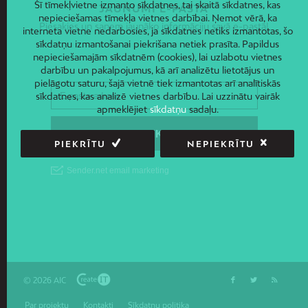
Šī tīmekļvietne izmanto sīkdatnes, tai skaitā sīkdatnes, kas
JAUNUMI E-PASTĀ
nepieciešamas tīmekļa vietnes darbībai. Ņemot vērā, ka
Piesakies un saņem jaunāko informāciju savā e-pastā!
interneta vietne nedarbosies, ja sīkdatnes netiks izmantotas, šo
sīkdatņu izmantošanai piekrišana netiek prasīta. Papildus
nepieciešamajām sīkdatnēm (cookies), lai uzlabotu vietnes
darbību un pakalpojumus, kā arī analizētu lietotājus un
pielāgotu saturu, šajā vietnē tiek izmantotas arī analītiskās
sīkdatnes, kas analizē vietnes darbību. Lai uzzinātu vairāk
apmeklējiet
sīkdatņu
sadaļu.
PIEKRĪTU
NEPIEKRĪTU
© 2026 AIC
Par projektu
Kontakti
Sīkdatņu politika