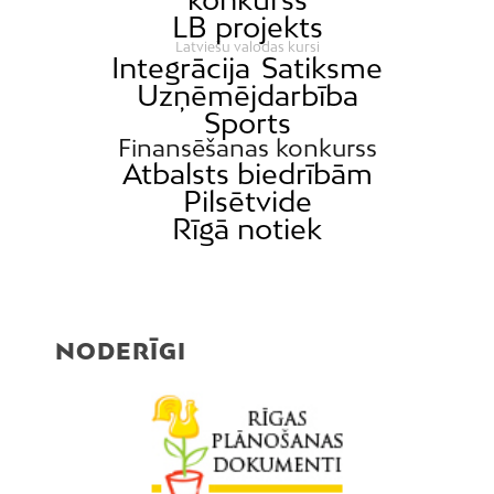
LB projekts
Latviešu valodas kursi
Integrācija
Satiksme
Uzņēmējdarbība
Sports
Finansēšanas konkurss
Atbalsts biedrībām
Pilsētvide
Rīgā notiek
NODERĪGI