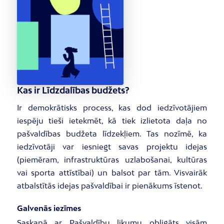
Kas ir Līdzdalības budžets?
Ir demokrātisks process, kas dod iedzīvotājiem
iespēju tieši ietekmēt, kā tiek izlietota daļa no
pašvaldības budžeta līdzekļiem. Tas nozīmē, ka
iedzīvotāji var iesniegt savas projektu idejas
(piemēram, infrastruktūras uzlabošanai, kultūras
vai sporta attīstībai) un balsot par tām. Visvairāk
atbalstītās idejas pašvaldībai ir pienākums īstenot.
Galvenās iezīmes
Saskaņā ar Pašvaldību likumu obligāts visām