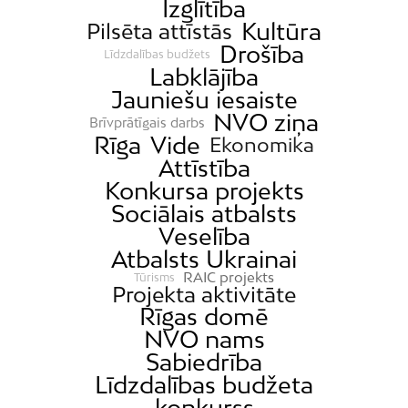
Izglītība
Kultūra
Pilsēta attīstās
Drošība
Līdzdalības budžets
Labklājība
Jauniešu iesaiste
NVO ziņa
Brīvprātīgais darbs
Rīga
Vide
Ekonomika
Attīstība
Konkursa projekts
Sociālais atbalsts
Veselība
Atbalsts Ukrainai
RAIC projekts
Tūrisms
Projekta aktivitāte
Rīgas domē
NVO nams
Sabiedrība
Līdzdalības budžeta
konkurss