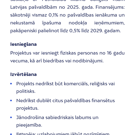
Latvijas pašvaldībām no 2025. gada. Finansējums:
sākotnēji vismaz 0,1% no pašvaldības ienākuma un
nekustamā īpašuma nodokļa ieņēmumiem,
pakāpeniski palielinot līdz 0,5% līdz 2029. gadam.
Iesniegšana
Projektus var iesniegt fiziskas personas no 16 gadu
vecuma, kā arī biedrības vai nodibinājumi.
Izvērtēšana
Projekts nedrīkst būt komerciāls, reliģisks vai
politisks.
Nedrīkst dublēt citus pašvaldības finansētus
projektus.
Jānodrošina sabiedriskais labums un
pieejamība.
Ilgtspēja: uzlabojumiem jābūt nozīmīgiem