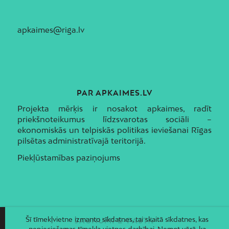
apkaimes@riga.lv
PAR APKAIMES.LV
Projekta mērķis ir nosakot apkaimes, radīt
priekšnoteikumus līdzsvarotas sociāli –
ekonomiskās un telpiskās politikas ieviešanai Rīgas
pilsētas administratīvajā teritorijā.
Piekļūstamības paziņojums
Šī tīmekļvietne izmanto sīkdatnes, tai skaitā sīkdatnes, kas
JAUNUMI E-PASTĀ