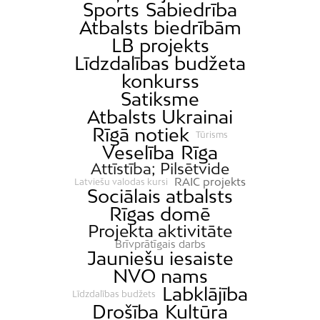
Sports
Sabiedrība
Atbalsts biedrībām
LB projekts
Līdzdalības budžeta
konkurss
Satiksme
Atbalsts Ukrainai
Rīgā notiek
Tūrisms
Veselība
Rīga
Attīstība; Pilsētvide
RAIC projekts
Latviešu valodas kursi
Sociālais atbalsts
Rīgas domē
Projekta aktivitāte
Brīvprātīgais darbs
Jauniešu iesaiste
NVO nams
Labklājība
Līdzdalības budžets
Drošība
Kultūra