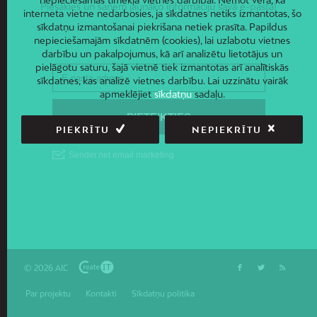
nepieciešamas tīmekļa vietnes darbībai. Ņemot vērā, ka
Piesakies un saņem jaunāko informāciju savā e-pastā!
interneta vietne nedarbosies, ja sīkdatnes netiks izmantotas, šo
sīkdatņu izmantošanai piekrišana netiek prasīta. Papildus
nepieciešamajām sīkdatnēm (cookies), lai uzlabotu vietnes
darbību un pakalpojumus, kā arī analizētu lietotājus un
pielāgotu saturu, šajā vietnē tiek izmantotas arī analītiskās
sīkdatnes, kas analizē vietnes darbību. Lai uzzinātu vairāk
apmeklējiet
sīkdatņu
sadaļu.
PIEKRĪTU
NEPIEKRĪTU
© 2026 AIC
Par projektu
Kontakti
Sīkdatņu politika