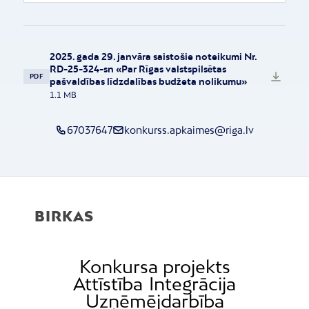
2025. gada 29. janvāra saistošie noteikumi Nr.
RD-25-324-sn «Par Rīgas valstspilsētas
PDF
pašvaldības līdzdalības budžeta nolikumu»
1.1 MB
67037647
konkurss.apkaimes@riga.lv
BIRKAS
Konkursa projekts
Attīstība
Integrācija
Uzņēmējdarbība