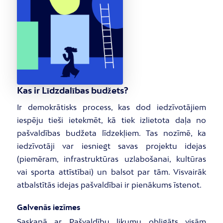
Kas ir Līdzdalības budžets?
Ir demokrātisks process, kas dod iedzīvotājiem
iespēju tieši ietekmēt, kā tiek izlietota daļa no
pašvaldības budžeta līdzekļiem. Tas nozīmē, ka
iedzīvotāji var iesniegt savas projektu idejas
(piemēram, infrastruktūras uzlabošanai, kultūras
vai sporta attīstībai) un balsot par tām. Visvairāk
atbalstītās idejas pašvaldībai ir pienākums īstenot.
Galvenās iezīmes
Saskaņā ar Pašvaldību likumu obligāts visām