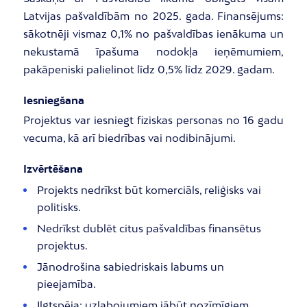
Latvijas pašvaldībām no 2025. gada. Finansējums:
sākotnēji vismaz 0,1% no pašvaldības ienākuma un
nekustamā īpašuma nodokļa ieņēmumiem,
pakāpeniski palielinot līdz 0,5% līdz 2029. gadam.
Iesniegšana
Projektus var iesniegt fiziskas personas no 16 gadu
vecuma, kā arī biedrības vai nodibinājumi.
Izvērtēšana
Projekts nedrīkst būt komerciāls, reliģisks vai
politisks.
Nedrīkst dublēt citus pašvaldības finansētus
projektus.
Jānodrošina sabiedriskais labums un
pieejamība.
Ilgtspēja: uzlabojumiem jābūt nozīmīgiem