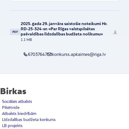
2025. gada 29. janvāra saistošie noteikumi Nr.
RD-25-324-sn «Par Rīgas valstspilsētas
PDF
pašvaldības līdzdalības budžeta nolikumu»
1.1 MB
67037647
konkurss.apkaimes@riga.lv
Birkas
Sociālais atbalsts
Pilsētvide
Atbalsts biedrībām
Līdzdalības budžeta konkurss
LB projekts