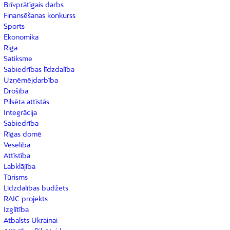
Brīvprātīgais darbs
Finansēšanas konkurss
Sports
Ekonomika
Rīga
Satiksme
Sabiedrības līdzdalība
Uzņēmējdarbība
Drošība
Pilsēta attīstās
Integrācija
Sabiedrība
Rīgas domē
Veselība
Attīstība
Labklājība
Tūrisms
Līdzdalības budžets
RAIC projekts
Izglītība
Atbalsts Ukrainai