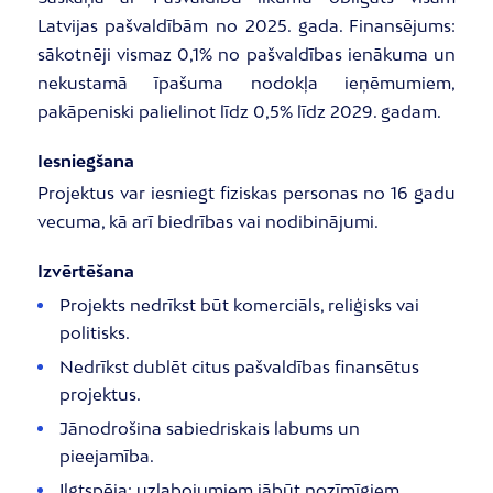
Latvijas pašvaldībām no 2025. gada. Finansējums:
sākotnēji vismaz 0,1% no pašvaldības ienākuma un
nekustamā īpašuma nodokļa ieņēmumiem,
pakāpeniski palielinot līdz 0,5% līdz 2029. gadam.
Iesniegšana
Projektus var iesniegt fiziskas personas no 16 gadu
vecuma, kā arī biedrības vai nodibinājumi.
Izvērtēšana
Projekts nedrīkst būt komerciāls, reliģisks vai
politisks.
Nedrīkst dublēt citus pašvaldības finansētus
projektus.
Jānodrošina sabiedriskais labums un
pieejamība.
Ilgtspēja: uzlabojumiem jābūt nozīmīgiem