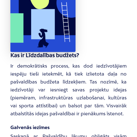
Kas ir Līdzdalības budžets?
Ir demokrātisks process, kas dod iedzīvotājiem
iespēju tieši ietekmēt, kā tiek izlietota daļa no
pašvaldības budžeta līdzekļiem. Tas nozīmē, ka
iedzīvotāji var iesniegt savas projektu idejas
(piemēram, infrastruktūras uzlabošanai, kultūras
vai sporta attīstībai) un balsot par tām. Visvairāk
atbalstītās idejas pašvaldībai ir pienākums īstenot.
Galvenās iezīmes
Saskaņā ar Pašvaldību likumu obligāts visām