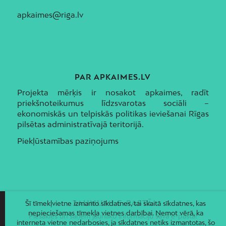
apkaimes@riga.lv
PAR APKAIMES.LV
Projekta mērķis ir nosakot apkaimes, radīt
priekšnoteikumus līdzsvarotas sociāli –
ekonomiskās un telpiskās politikas ieviešanai Rīgas
pilsētas administratīvajā teritorijā.
Piekļūstamības paziņojums
JAUNUMI E-PASTĀ
Šī tīmekļvietne izmanto sīkdatnes, tai skaitā sīkdatnes, kas
nepieciešamas tīmekļa vietnes darbībai. Ņemot vērā, ka
Piesakies un saņem jaunāko informāciju savā e-pastā!
interneta vietne nedarbosies, ja sīkdatnes netiks izmantotas, šo