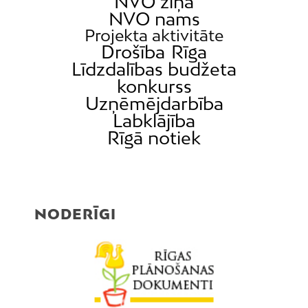
NVO ziņa
NVO nams
Projekta aktivitāte
Drošība
Rīga
Līdzdalības budžeta
konkurss
Uzņēmējdarbība
Labklājība
Rīgā notiek
NODERĪGI