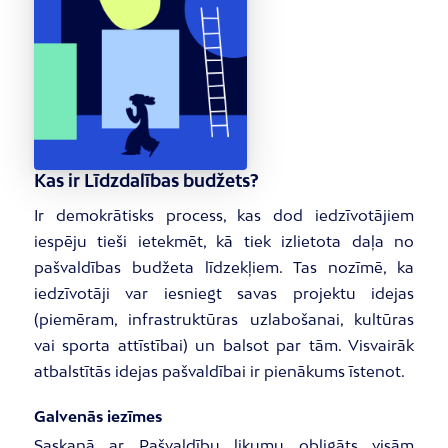
Kas ir Līdzdalības budžets?
Ir demokrātisks process, kas dod iedzīvotājiem
iespēju tieši ietekmēt, kā tiek izlietota daļa no
pašvaldības budžeta līdzekļiem. Tas nozīmē, ka
iedzīvotāji var iesniegt savas projektu idejas
(piemēram, infrastruktūras uzlabošanai, kultūras
vai sporta attīstībai) un balsot par tām. Visvairāk
atbalstītās idejas pašvaldībai ir pienākums īstenot.
Galvenās iezīmes
Saskaņā ar Pašvaldību likumu obligāts visām