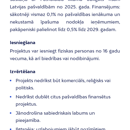
Latvijas pašvaldībām no 2025. gada. Finansējums:
sākotnēji vismaz 0,1% no pašvaldības ienākuma un
nekustamā īpašuma nodokļa ieņēmumiem,
pakāpeniski palielinot līdz 0,5% līdz 2029. gadam.
Iesniegšana
Projektus var iesniegt fiziskas personas no 16 gadu
vecuma, kā arī biedrības vai nodibinājumi.
Izvērtēšana
Projekts nedrīkst būt komerciāls, reliģisks vai
politisks.
Nedrīkst dublēt citus pašvaldības finansētus
projektus.
Jānodrošina sabiedriskais labums un
pieejamība.
Ilgtspēja: uzlabojumiem jābūt nozīmīgiem