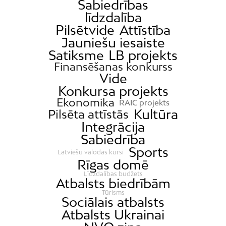
Sabiedrības
līdzdalība
Pilsētvide
Attīstība
Jauniešu iesaiste
Satiksme
LB projekts
Finansēšanas konkurss
Vide
Konkursa projekts
Ekonomika
RAIC projekts
Kultūra
Pilsēta attīstās
Integrācija
Sabiedrība
Sports
Latviešu valodas kursi
Rīgas domē
Līdzdalības budžets
Atbalsts biedrībām
Tūrisms
Sociālais atbalsts
Atbalsts Ukrainai