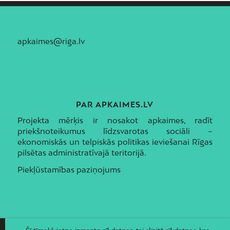
apkaimes@riga.lv
PAR APKAIMES.LV
Projekta mērķis ir nosakot apkaimes, radīt
priekšnoteikumus līdzsvarotas sociāli –
ekonomiskās un telpiskās politikas ieviešanai Rīgas
pilsētas administratīvajā teritorijā.
Piekļūstamības paziņojums