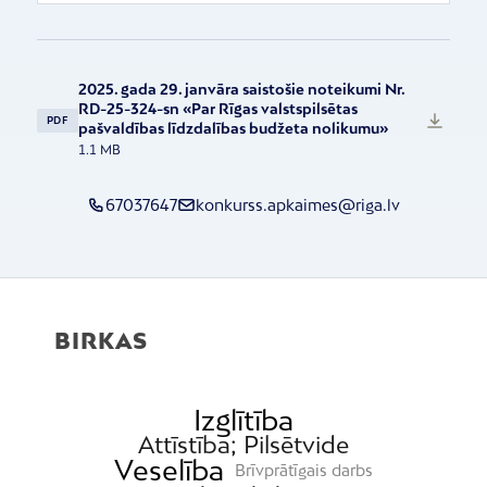
2025. gada 29. janvāra saistošie noteikumi Nr.
RD-25-324-sn «Par Rīgas valstspilsētas
PDF
pašvaldības līdzdalības budžeta nolikumu»
1.1 MB
67037647
konkurss.apkaimes@riga.lv
BIRKAS
Izglītība
Attīstība; Pilsētvide
Veselība
Brīvprātīgais darbs