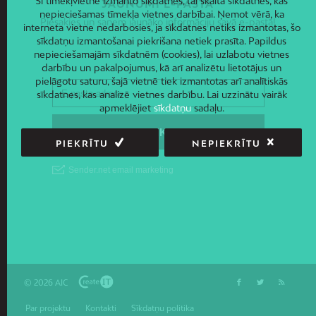
Šī tīmekļvietne izmanto sīkdatnes, tai skaitā sīkdatnes, kas
JAUNUMI E-PASTĀ
nepieciešamas tīmekļa vietnes darbībai. Ņemot vērā, ka
Piesakies un saņem jaunāko informāciju savā e-pastā!
interneta vietne nedarbosies, ja sīkdatnes netiks izmantotas, šo
sīkdatņu izmantošanai piekrišana netiek prasīta. Papildus
nepieciešamajām sīkdatnēm (cookies), lai uzlabotu vietnes
darbību un pakalpojumus, kā arī analizētu lietotājus un
pielāgotu saturu, šajā vietnē tiek izmantotas arī analītiskās
sīkdatnes, kas analizē vietnes darbību. Lai uzzinātu vairāk
apmeklējiet
sīkdatņu
sadaļu.
PIEKRĪTU
NEPIEKRĪTU
© 2026 AIC
Par projektu
Kontakti
Sīkdatņu politika