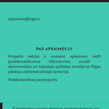
apkaimes@riga.lv
PAR APKAIMES.LV
Projekta mērķis ir nosakot apkaimes, radīt
priekšnoteikumus līdzsvarotas sociāli –
ekonomiskās un telpiskās politikas ieviešanai Rīgas
pilsētas administratīvajā teritorijā.
Piekļūstamības paziņojums
Šī tīmekļvietne izmanto sīkdatnes, tai skaitā sīkdatnes, kas