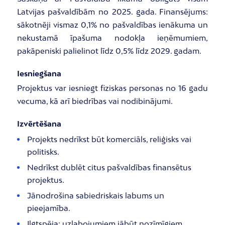
Latvijas pašvaldībām no 2025. gada. Finansējums:
sākotnēji vismaz 0,1% no pašvaldības ienākuma un
nekustamā īpašuma nodokļa ieņēmumiem,
pakāpeniski palielinot līdz 0,5% līdz 2029. gadam.
Iesniegšana
Projektus var iesniegt fiziskas personas no 16 gadu
vecuma, kā arī biedrības vai nodibinājumi.
Izvērtēšana
Projekts nedrīkst būt komerciāls, reliģisks vai
politisks.
Nedrīkst dublēt citus pašvaldības finansētus
projektus.
Jānodrošina sabiedriskais labums un
pieejamība.
Ilgtspēja: uzlabojumiem jābūt nozīmīgiem