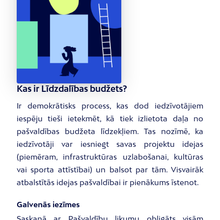
Kas ir Līdzdalības budžets?
Ir demokrātisks process, kas dod iedzīvotājiem
iespēju tieši ietekmēt, kā tiek izlietota daļa no
pašvaldības budžeta līdzekļiem. Tas nozīmē, ka
iedzīvotāji var iesniegt savas projektu idejas
(piemēram, infrastruktūras uzlabošanai, kultūras
vai sporta attīstībai) un balsot par tām. Visvairāk
atbalstītās idejas pašvaldībai ir pienākums īstenot.
Galvenās iezīmes
Saskaņā ar Pašvaldību likumu obligāts visām