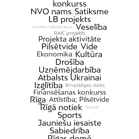
konkurss
NVO nams
Satiksme
LB projekts
Veselība
Latviešu valodas kursi
RAIC projekts
Projekta aktivitāte
Pilsētvide
Vide
Kultūra
Ekonomika
Drošība
Uzņēmējdarbība
Atbalsts Ukrainai
Izglītība
Brīvprātīgais darbs
Finansēšanas konkurss
Rīga
Attīstība; Pilsētvide
Rīgā notiek
Tūrisms
Sports
Jauniešu iesaiste
Sabiedrība
Rīgas domē