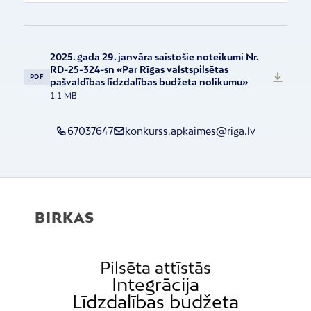
2025. gada 29. janvāra saistošie noteikumi Nr.
RD-25-324-sn «Par Rīgas valstspilsētas
PDF
pašvaldības līdzdalības budžeta nolikumu»
1.1 MB
67037647
konkurss.apkaimes@riga.lv
BIRKAS
Pilsēta attīstās
Integrācija
Līdzdalības budžeta