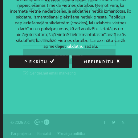
JAUNUMI E-PASTĀ
nepieciešamas tīmekļa vietnes darbībai. Ņemot vērā, ka
Piesakies un saņem jaunāko informāciju savā e-pastā!
interneta vietne nedarbosies, ja sīkdatnes netiks izmantotas, šo
sīkdatņu izmantošanai piekrišana netiek prasīta. Papildus
nepieciešamajām sīkdatnēm (cookies), lai uzlabotu vietnes
darbību un pakalpojumus, kā arī analizētu lietotājus un
pielāgotu saturu, šajā vietnē tiek izmantotas arī analītiskās
sīkdatnes, kas analizē vietnes darbību. Lai uzzinātu vairāk
apmeklējiet
sīkdatņu
sadaļu.
PIEKRĪTU
NEPIEKRĪTU
© 2026 AIC
Par projektu
Kontakti
Sīkdatņu politika