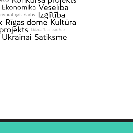
Veselība
Ekonomika
Izglītība
rīvprātīgais darbs
k
Rīgas domē
Kultūra
projekts
Līdzdalības budžets
 Ukrainai
Satiksme