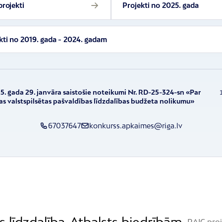
projekti
Projekti no 2025. gada
kti no 2019. gada - 2024. gadam
5. gada 29. janvāra saistošie noteikumi Nr. RD-25-324-sn «Par
as valstspilsētas pašvaldības līdzdalības budžeta nolikumu»
67037647
konkurss.apkaimes@riga.lv
s līdzdalība
Atbalsts biedrībām
RAIC proj