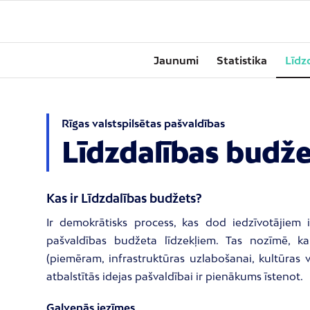
Jaunumi
Statistika
Līdz
Rīgas valstspilsētas pašvaldības
Līdzdalības budž
Kas ir Līdzdalības budžets?
Ir demokrātisks process, kas dod iedzīvotājiem i
pašvaldības budžeta līdzekļiem. Tas nozīmē, ka 
(piemēram, infrastruktūras uzlabošanai, kultūras v
atbalstītās idejas pašvaldībai ir pienākums īstenot.
Galvenās iezīmes