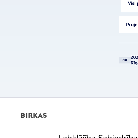
Visi 
Proje
202
PDF
Rīg
BIRKAS
Labklājība
Sabiedrība