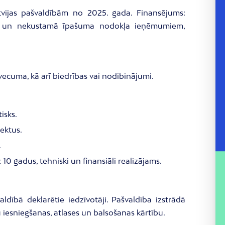
tvijas pašvaldībām no 2025. gada. Finansējums:
ma un nekustamā īpašuma nodokļa ieņēmumiem,
vecuma, kā arī biedrības vai nodibinājumi.
isks.
ektus.
.
0 gadus, tehniski un finansiāli realizājams.
aldībā deklarētie iedzīvotāji. Pašvaldība izstrādā
 iesniegšanas, atlases un balsošanas kārtību.