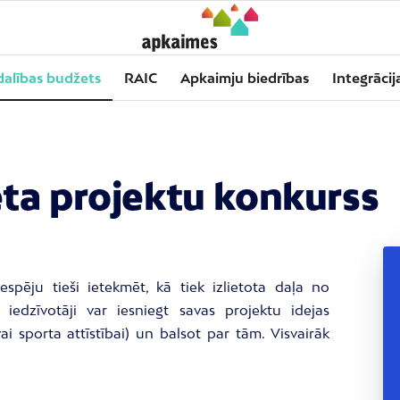
dalības budžets
RAIC
Apkaimju biedrības
Integrācij
eta projektu konkurss
espēju tieši ietekmēt, kā tiek izlietota daļa no
iedzīvotāji var iesniegt savas projektu idejas
ai sporta attīstībai) un balsot par tām. Visvairāk