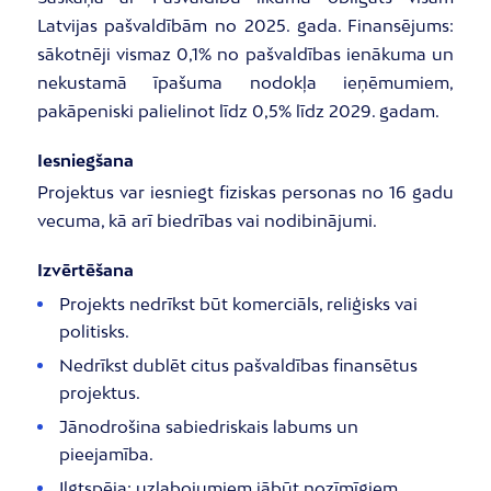
Latvijas pašvaldībām no 2025. gada. Finansējums:
sākotnēji vismaz 0,1% no pašvaldības ienākuma un
nekustamā īpašuma nodokļa ieņēmumiem,
pakāpeniski palielinot līdz 0,5% līdz 2029. gadam.
Iesniegšana
Projektus var iesniegt fiziskas personas no 16 gadu
vecuma, kā arī biedrības vai nodibinājumi.
Izvērtēšana
Projekts nedrīkst būt komerciāls, reliģisks vai
politisks.
Nedrīkst dublēt citus pašvaldības finansētus
projektus.
Jānodrošina sabiedriskais labums un
pieejamība.
Ilgtspēja: uzlabojumiem jābūt nozīmīgiem