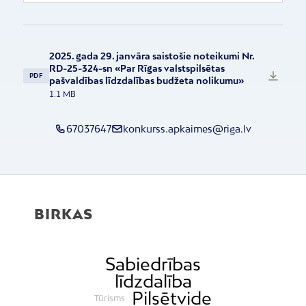
2025. gada 29. janvāra saistošie noteikumi Nr.
RD-25-324-sn «Par Rīgas valstspilsētas
PDF
pašvaldības līdzdalības budžeta nolikumu»
1.1 MB
67037647
konkurss.apkaimes@riga.lv
BIRKAS
Sabiedrības
līdzdalība
Pilsētvide
Tūrisms