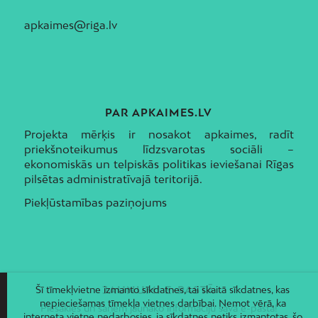
apkaimes@riga.lv
PAR APKAIMES.LV
Projekta mērķis ir nosakot apkaimes, radīt
priekšnoteikumus līdzsvarotas sociāli –
ekonomiskās un telpiskās politikas ieviešanai Rīgas
pilsētas administratīvajā teritorijā.
Piekļūstamības paziņojums
Šī tīmekļvietne izmanto sīkdatnes, tai skaitā sīkdatnes, kas
JAUNUMI E-PASTĀ
nepieciešamas tīmekļa vietnes darbībai. Ņemot vērā, ka
Piesakies un saņem jaunāko informāciju savā e-pastā!
interneta vietne nedarbosies, ja sīkdatnes netiks izmantotas, šo