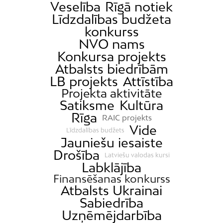
Veselība
Rīgā notiek
Līdzdalības budžeta
konkurss
NVO nams
Konkursa projekts
Atbalsts biedrībām
LB projekts
Attīstība
Projekta aktivitāte
Satiksme
Kultūra
Rīga
RAIC projekts
Vide
Līdzdalības budžets
Jauniešu iesaiste
Drošība
Latviešu valodas kursi
Labklājība
Finansēšanas konkurss
Atbalsts Ukrainai
Sabiedrība
Uzņēmējdarbība