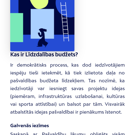
Kas ir Līdzdalības budžets?
Ir demokrātisks process, kas dod iedzīvotājiem
iespēju tieši ietekmēt, kā tiek izlietota daļa no
pašvaldības budžeta līdzekļiem. Tas nozīmē, ka
iedzīvotāji var iesniegt savas projektu idejas
(piemēram, infrastruktūras uzlabošanai, kultūras
vai sporta attīstībai) un balsot par tām. Visvairāk
atbalstītās idejas pašvaldībai ir pienākums īstenot.
Galvenās iezīmes
Saskaņā ar Pašvaldību likumu obligāts visām