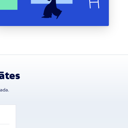
ātes
gada.