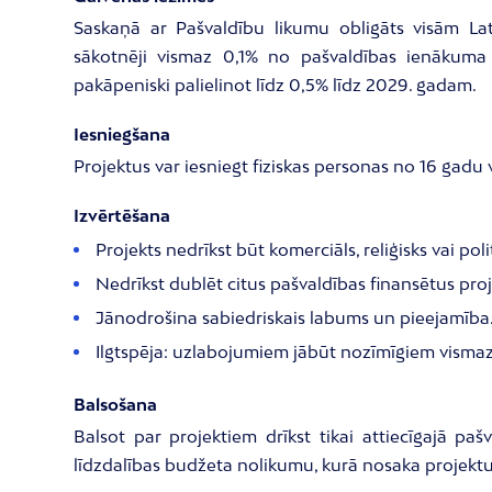
Saskaņā ar Pašvaldību likumu obligāts visām La
sākotnēji vismaz 0,1% no pašvaldības ienāku
pakāpeniski palielinot līdz 0,5% līdz 2029. gadam.
Iesniegšana
Projektus var iesniegt fiziskas personas no 16 gadu 
Izvērtēšana
Projekts nedrīkst būt komerciāls, reliģisks vai polit
Nedrīkst dublēt citus pašvaldības finansētus proj
Jānodrošina sabiedriskais labums un pieejamība
Ilgtspēja: uzlabojumiem jābūt nozīmīgiem vismaz 1
Balsošana
Balsot par projektiem drīkst tikai attiecīgajā pašv
līdzdalības budžeta nolikumu, kurā nosaka projektu