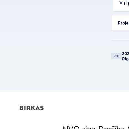
Visi 
Proje
202
PDF
Rīg
BIRKAS
NVO ziņa
Drošība