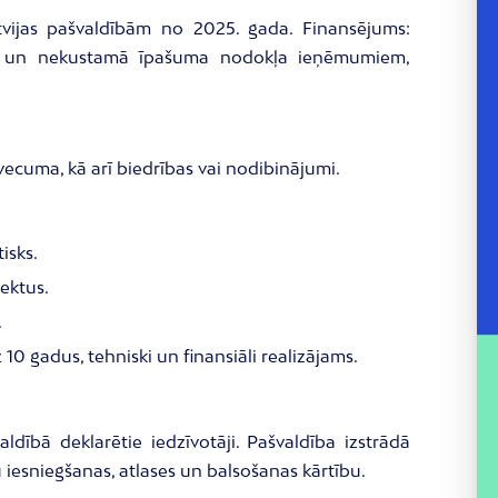
tvijas pašvaldībām no 2025. gada. Finansējums:
ma un nekustamā īpašuma nodokļa ieņēmumiem,
vecuma, kā arī biedrības vai nodibinājumi.
isks.
ektus.
.
0 gadus, tehniski un finansiāli realizājams.
aldībā deklarētie iedzīvotāji. Pašvaldība izstrādā
 iesniegšanas, atlases un balsošanas kārtību.