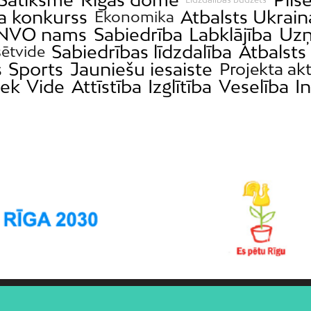
a konkurss
Atbalsts Ukrain
Ekonomika
NVO nams
Sabiedrība
Labklājība
Uzņ
Sabiedrības līdzdalība
Atbalsts
sētvide
s
Sports
Jauniešu iesaiste
Projekta akt
iek
Vide
Attīstība
Izglītība
Veselība
I