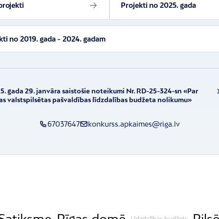
projekti
Projekti no 2025. gada
kti no 2019. gada - 2024. gadam
5. gada 29. janvāra saistošie noteikumi Nr. RD-25-324-sn «Par
as valstspilsētas pašvaldības līdzdalības budžeta nolikumu»
67037647
konkurss.apkaimes@riga.lv
Satiksme
Rīgas domē
Pils
Līdzdalības budžets