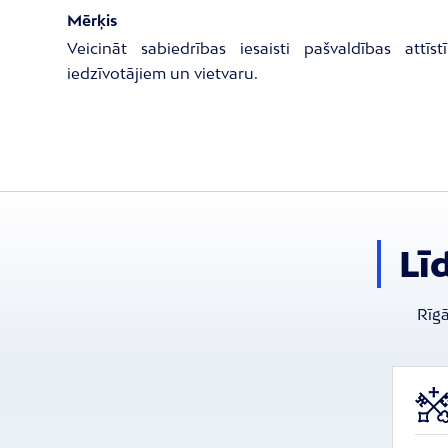
Mērķis
Veicināt sabiedrības iesaisti pašvaldības attī
iedzīvotājiem un vietvaru.
Lī
Rīgā