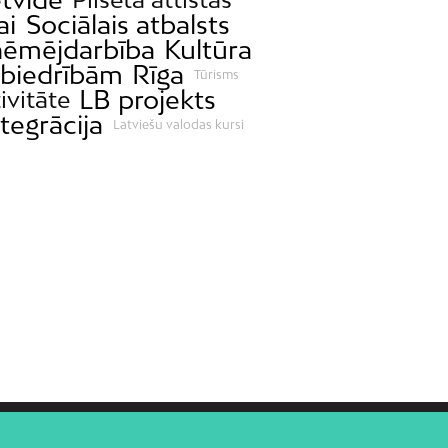
ai
Sociālais atbalsts
ēmējdarbība
Kultūra
 biedrībām
Rīga
Tūrisms
LB projekts
ivitāte
ntegrācija
Latviešu valodas kursi