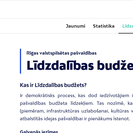
Jaunumi
Statistika
Līdz
Rīgas valstspilsētas pašvaldības
Līdzdalības budž
Kas ir Līdzdalības budžets?
Ir demokrātisks process, kas dod iedzīvotājiem i
pašvaldības budžeta līdzekļiem. Tas nozīmē, ka 
(piemēram, infrastruktūras uzlabošanai, kultūras v
atbalstītās idejas pašvaldībai ir pienākums īstenot.
Galvenās iezīmes