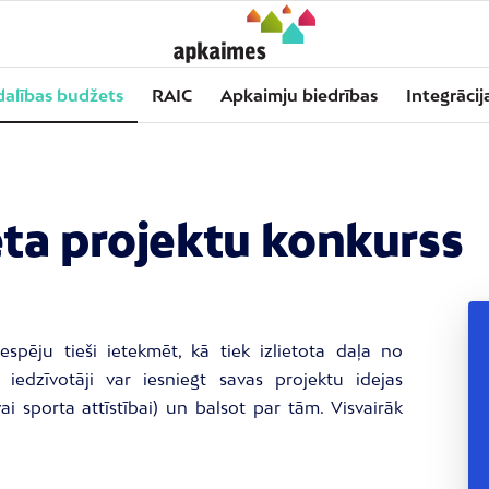
dalības budžets
RAIC
Apkaimju biedrības
Integrācij
eta projektu konkurss
espēju tieši ietekmēt, kā tiek izlietota daļa no
iedzīvotāji var iesniegt savas projektu idejas
ai sporta attīstībai) un balsot par tām. Visvairāk