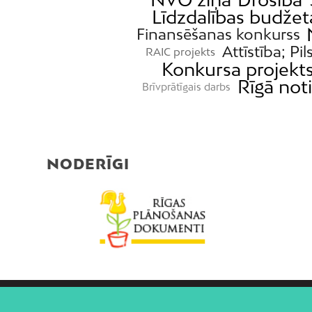
Līdzdalības budžet
Finansēšanas konkurss
Attīstība; Pil
RAIC projekts
Konkursa projekt
Rīgā not
Brīvprātīgais darbs
NODERĪGI