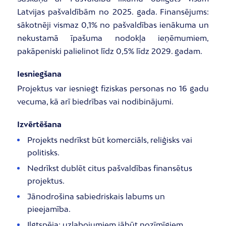
Latvijas pašvaldībām no 2025. gada. Finansējums:
sākotnēji vismaz 0,1% no pašvaldības ienākuma un
nekustamā īpašuma nodokļa ieņēmumiem,
pakāpeniski palielinot līdz 0,5% līdz 2029. gadam.
Iesniegšana
Projektus var iesniegt fiziskas personas no 16 gadu
vecuma, kā arī biedrības vai nodibinājumi.
Izvērtēšana
Projekts nedrīkst būt komerciāls, reliģisks vai
politisks.
Nedrīkst dublēt citus pašvaldības finansētus
projektus.
Jānodrošina sabiedriskais labums un
pieejamība.
Ilgtspēja: uzlabojumiem jābūt nozīmīgiem