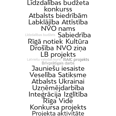
Līdzdalības budžeta
konkurss
Atbalsts biedrībām
Labklājība
Attīstība
NVO nams
Sabiedrība
Līdzdalības budžets
Rīgā notiek
Kultūra
Drošība
NVO ziņa
LB projekts
RAIC projekts
Latviešu valodas kursi
Brīvprātīgais darbs
Jauniešu iesaiste
Veselība
Satiksme
Atbalsts Ukrainai
Uzņēmējdarbība
Integrācija
Izglītība
Rīga
Vide
Konkursa projekts
Projekta aktivitāte