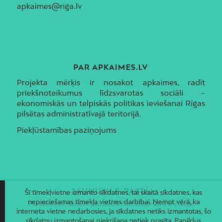
apkaimes@riga.lv
PAR APKAIMES.LV
Projekta mērķis ir nosakot apkaimes, radīt
priekšnoteikumus līdzsvarotas sociāli –
ekonomiskās un telpiskās politikas ieviešanai Rīgas
pilsētas administratīvajā teritorijā.
Piekļūstamības paziņojums
JAUNUMI E-PASTĀ
Šī tīmekļvietne izmanto sīkdatnes, tai skaitā sīkdatnes, kas
nepieciešamas tīmekļa vietnes darbībai. Ņemot vērā, ka
Piesakies un saņem jaunāko informāciju savā e-pastā!
interneta vietne nedarbosies, ja sīkdatnes netiks izmantotas, šo
sīkdatņu izmantošanai piekrišana netiek prasīta. Papildus