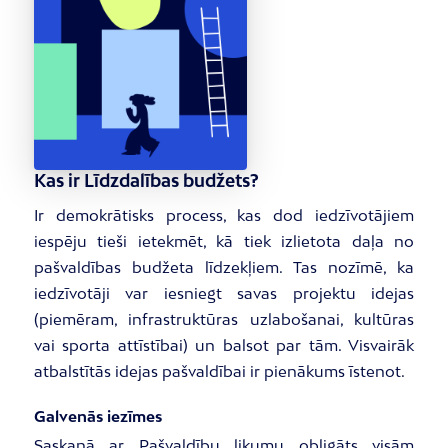
Kas ir Līdzdalības budžets?
Ir demokrātisks process, kas dod iedzīvotājiem
iespēju tieši ietekmēt, kā tiek izlietota daļa no
pašvaldības budžeta līdzekļiem. Tas nozīmē, ka
iedzīvotāji var iesniegt savas projektu idejas
(piemēram, infrastruktūras uzlabošanai, kultūras
vai sporta attīstībai) un balsot par tām. Visvairāk
atbalstītās idejas pašvaldībai ir pienākums īstenot.
Galvenās iezīmes
Saskaņā ar Pašvaldību likumu obligāts visām