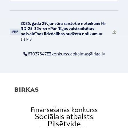
2025. gada 29. janvāra saistošie noteikumi Nr.
RD-25-324-sn «Par Rīgas valstspilsētas
PDF
pašvaldības līdzdalības budžeta nolikumu»
1.1 MB
67037647
konkurss.apkaimes@riga.lv
BIRKAS
Finansēšanas konkurss
Sociālais atbalsts
Pilsētvide