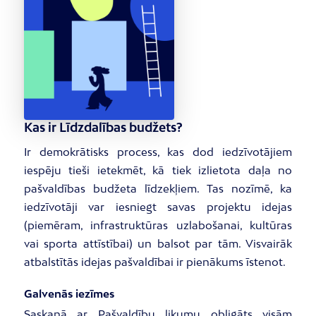
Kas ir Līdzdalības budžets?
Ir demokrātisks process, kas dod iedzīvotājiem
iespēju tieši ietekmēt, kā tiek izlietota daļa no
pašvaldības budžeta līdzekļiem. Tas nozīmē, ka
iedzīvotāji var iesniegt savas projektu idejas
(piemēram, infrastruktūras uzlabošanai, kultūras
vai sporta attīstībai) un balsot par tām. Visvairāk
atbalstītās idejas pašvaldībai ir pienākums īstenot.
Galvenās iezīmes
Saskaņā ar Pašvaldību likumu obligāts visām