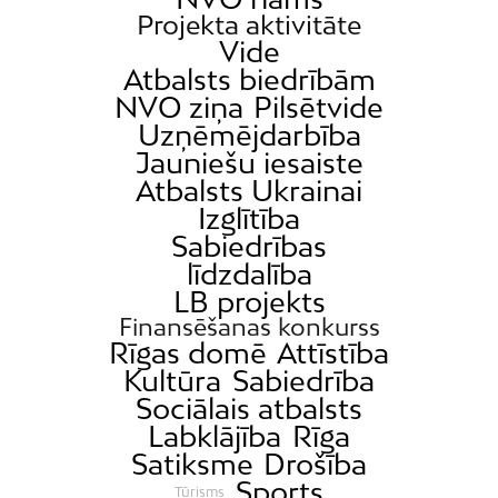
Projekta aktivitāte
Vide
Atbalsts biedrībām
NVO ziņa
Pilsētvide
Uzņēmējdarbība
Jauniešu iesaiste
Atbalsts Ukrainai
Izglītība
Sabiedrības
līdzdalība
LB projekts
Finansēšanas konkurss
Rīgas domē
Attīstība
Kultūra
Sabiedrība
Sociālais atbalsts
Labklājība
Rīga
Satiksme
Drošība
Sports
Tūrisms