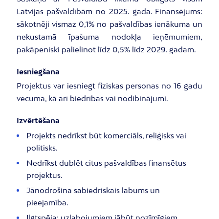
Latvijas pašvaldībām no 2025. gada. Finansējums:
sākotnēji vismaz 0,1% no pašvaldības ienākuma un
nekustamā īpašuma nodokļa ieņēmumiem,
pakāpeniski palielinot līdz 0,5% līdz 2029. gadam.
Iesniegšana
Projektus var iesniegt fiziskas personas no 16 gadu
vecuma, kā arī biedrības vai nodibinājumi.
Izvērtēšana
Projekts nedrīkst būt komerciāls, reliģisks vai
politisks.
Nedrīkst dublēt citus pašvaldības finansētus
projektus.
Jānodrošina sabiedriskais labums un
pieejamība.
Ilgtspēja: uzlabojumiem jābūt nozīmīgiem