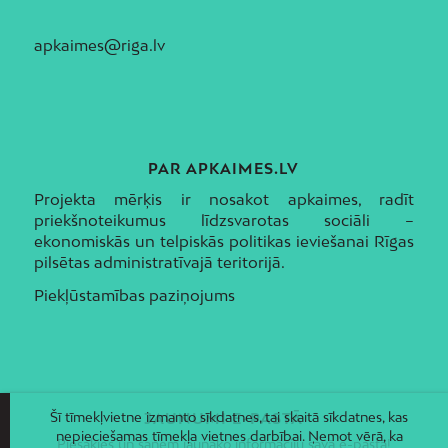
apkaimes@riga.lv
PAR APKAIMES.LV
Projekta mērķis ir nosakot apkaimes, radīt
priekšnoteikumus līdzsvarotas sociāli –
ekonomiskās un telpiskās politikas ieviešanai Rīgas
pilsētas administratīvajā teritorijā.
Piekļūstamības paziņojums
Šī tīmekļvietne izmanto sīkdatnes, tai skaitā sīkdatnes, kas
JAUNUMI E-PASTĀ
nepieciešamas tīmekļa vietnes darbībai. Ņemot vērā, ka
Piesakies un saņem jaunāko informāciju savā e-pastā!