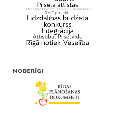
Pilsēta attīstās
Līdzdalības budžets
Latviešu valodas kursi
RAIC projekts
Līdzdalības budžeta
konkurss
Integrācija
Attīstība; Pilsētvide
Rīgā notiek
Veselība
NODERĪGI