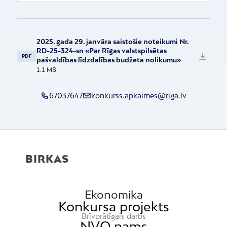
2025. gada 29. janvāra saistošie noteikumi Nr.
RD-25-324-sn «Par Rīgas valstspilsētas
PDF
pašvaldības līdzdalības budžeta nolikumu»
1.1 MB
67037647
konkurss.apkaimes@riga.lv
BIRKAS
Ekonomika
Konkursa projekts
Brīvprātīgais darbs
NVO nams