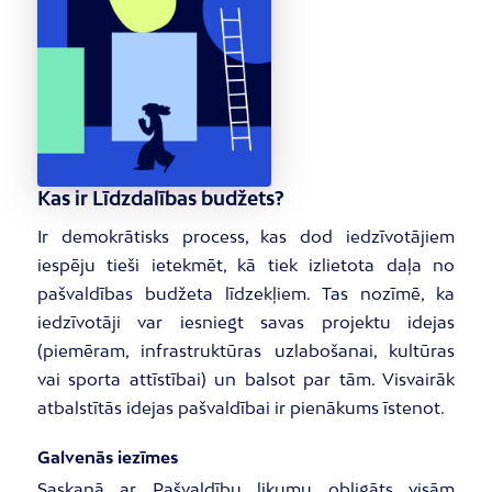
Kas ir Līdzdalības budžets?
Ir demokrātisks process, kas dod iedzīvotājiem
iespēju tieši ietekmēt, kā tiek izlietota daļa no
pašvaldības budžeta līdzekļiem. Tas nozīmē, ka
iedzīvotāji var iesniegt savas projektu idejas
(piemēram, infrastruktūras uzlabošanai, kultūras
vai sporta attīstībai) un balsot par tām. Visvairāk
atbalstītās idejas pašvaldībai ir pienākums īstenot.
Galvenās iezīmes
Saskaņā ar Pašvaldību likumu obligāts visām