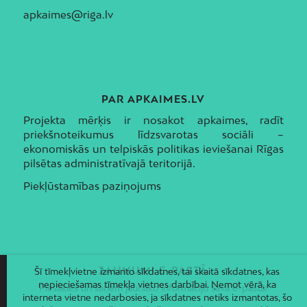
apkaimes@riga.lv
PAR APKAIMES.LV
Projekta mērķis ir nosakot apkaimes, radīt
priekšnoteikumus līdzsvarotas sociāli –
ekonomiskās un telpiskās politikas ieviešanai Rīgas
pilsētas administratīvajā teritorijā.
Piekļūstamības paziņojums
JAUNUMI E-PASTĀ
Šī tīmekļvietne izmanto sīkdatnes, tai skaitā sīkdatnes, kas
nepieciešamas tīmekļa vietnes darbībai. Ņemot vērā, ka
Piesakies un saņem jaunāko informāciju savā e-pastā!
interneta vietne nedarbosies, ja sīkdatnes netiks izmantotas, šo