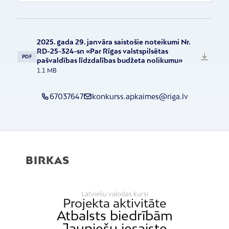
2025. gada 29. janvāra saistošie noteikumi Nr.
RD-25-324-sn «Par Rīgas valstspilsētas
PDF
pašvaldības līdzdalības budžeta nolikumu»
1.1 MB
67037647
konkurss.apkaimes@riga.lv
BIRKAS
Latviešu valodas kursi
Projekta aktivitāte
Atbalsts biedrībām
Jauniešu iesaiste