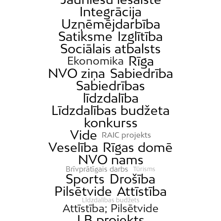
Integrācija
Uzņēmējdarbība
Satiksme
Izglītība
Sociālais atbalsts
Rīga
Ekonomika
NVO ziņa
Sabiedrība
Sabiedrības
līdzdalība
Līdzdalības budžeta
konkurss
Vide
RAIC projekts
Veselība
Rīgas domē
NVO nams
Brīvprātīgais darbs
Tūrisms
Sports
Drošība
Pilsētvide
Attīstība
Līdzdalības budžets
Attīstība; Pilsētvide
LB projekts