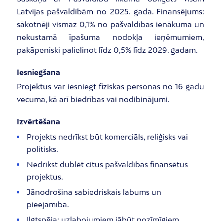
Latvijas pašvaldībām no 2025. gada. Finansējums:
sākotnēji vismaz 0,1% no pašvaldības ienākuma un
nekustamā īpašuma nodokļa ieņēmumiem,
pakāpeniski palielinot līdz 0,5% līdz 2029. gadam.
Iesniegšana
Projektus var iesniegt fiziskas personas no 16 gadu
vecuma, kā arī biedrības vai nodibinājumi.
Izvērtēšana
Projekts nedrīkst būt komerciāls, reliģisks vai
politisks.
Nedrīkst dublēt citus pašvaldības finansētus
projektus.
Jānodrošina sabiedriskais labums un
pieejamība.
Ilgtspēja: uzlabojumiem jābūt nozīmīgiem